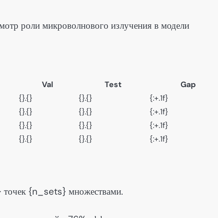
смотр роли микроволнового излучения в модели
Val
Test
Gap
{}.{}
{}.{}
{:+.1f}
{}.{}
{}.{}
{:+.1f}
{}.{}
{}.{}
{:+.1f}
{}.{}
{}.{}
{:+.1f}
 точек {n_sets} множествами.