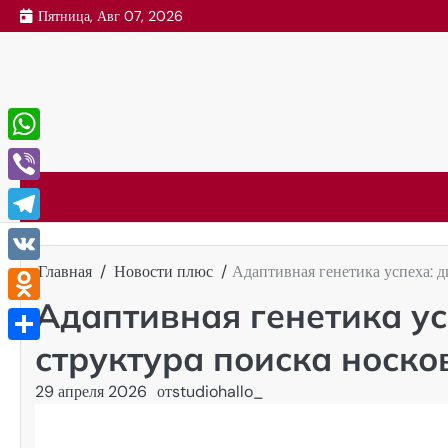
Перейти
Пятница, Авг 07, 2026
к
содержимому
WhatsApp
Viber
Telegram
Главная
Новости плюс
Адаптивная генетика успеха: д
VK
Адаптивная генетика ус
Odnoklassniki
структура поиска носко
Отправить
29 апреля 2026
от
studiohallo_