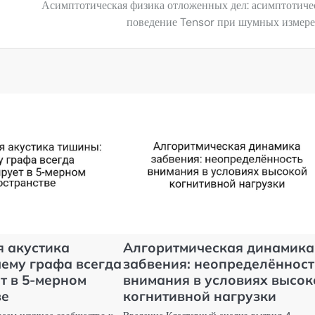
Асимптотическая физика отложенных дел: асимптотиче
поведение Tensor при шумных измер
я акустика
Алгоритмическая динамика
чему графа всегда
забвения: неопределённост
т в 5-мерном
внимания в условиях высок
ве
когнитивной нагрузки