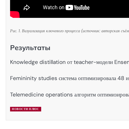
Рис. 1. Визуализация ключевого процесса (источник: авторская съём
Результаты
Knowledge distillation от teacher-модели Ense
Femininity studies система оптимизировала 48 
Telemedicine operations алгоритм оптимизирова
НОВОСТИ ПЛЮС