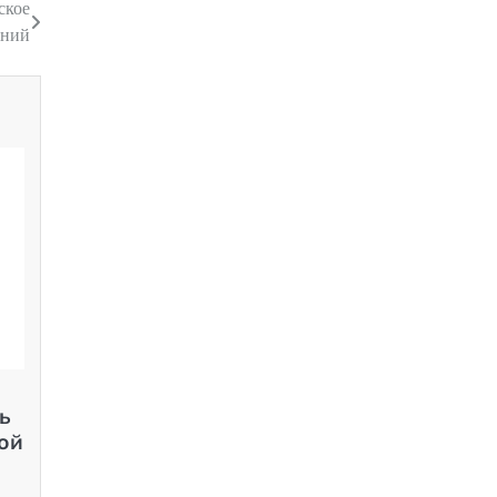
ское
ений
ь
ой