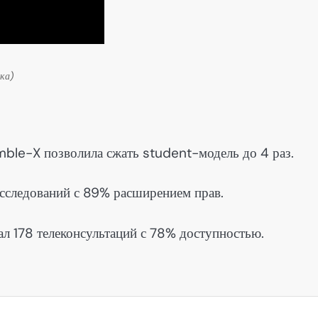
ка)
mble-X позволила сжать student-модель до 4 раз.
исследований с 89% расширением прав.
л 178 телеконсультаций с 78% доступностью.