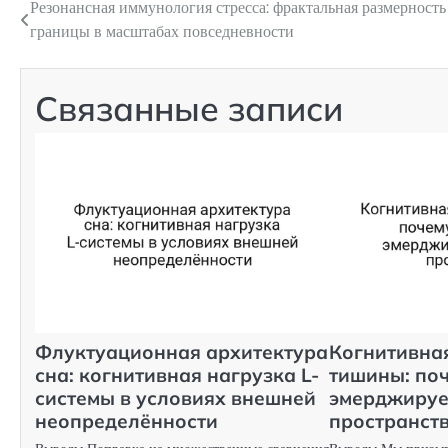
Резонансная иммунология стресса: фрактальная размерность
Навигация
границы в масштабах повседневности
по
записям
Связанные записи
Флуктуационная архитектура
Когнитивна
сна: когнитивная нагрузка L-
тишины: по
системы в условиях внешней
эмерджируе
неопределённости
пространст