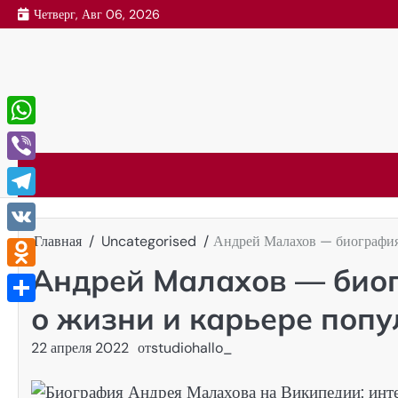
Перейти
Четверг, Авг 06, 2026
к
содержимому
WhatsApp
Viber
Telegram
Главная
Uncategorised
Андрей Малахов — биография,
VK
Андрей Малахов — био
Odnoklassniki
о жизни и карьере поп
Отправить
22 апреля 2022
от
studiohallo_