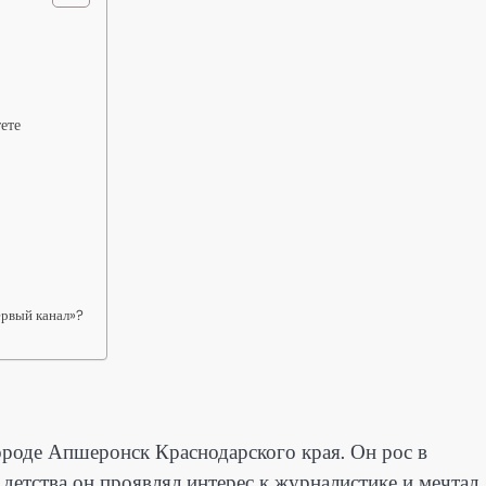
ете
ервый канал»?
городе Апшеронск Краснодарского края. Он рос в
С детства он проявлял интерес к журналистике и мечтал