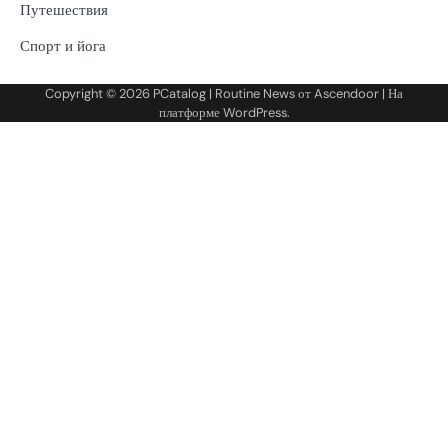
Путешествия
Спорт и йога
Copyright © 2026
PCatalog
| Routine News от
Ascendoor
| На
платформе
WordPress
.