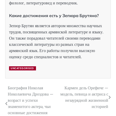
филолог, литературовед и переводчик.
Какие достижения есть у Зепюра Брутяна?
Зепюр Брутян является автором множества научных
трудов, посвященных армянской литературе и языку.
Он также порадовал читателей своими переводами
классической литературы из разных стран на
армянский язык. Его работы получили высокую
оценку среди специалистов и читателей.
UNCATEGORISED
Биография Николая
Кармен дель Орефиче —
Навигация
Николаевича Дроздова —
модель, певица и актриса с
по
возраст и успехи
незаурядной жизненной
знаменитого актера, чьи
историей
записям
основные достижения