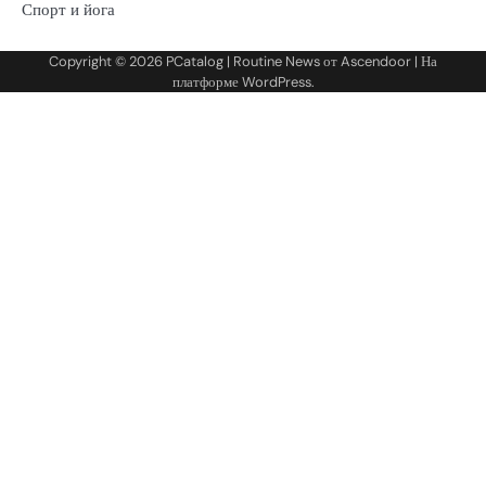
Спорт и йога
Copyright © 2026
PCatalog
| Routine News от
Ascendoor
| На
платформе
WordPress
.