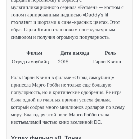
мультипликационного сериала «Бэтмен» — костюм с
топом гарнированным надписью «Daddy’s lil
monster» и шортами в сине-красных цветах. Этот
образ Гарли Квинн стал новым поп-культурным
символом и получил огромную популярность.
Фильм
Дата выхода
Роль
Отряд самоубийц
2016
Гарли Квинн
Роль Гарли Квинн в фильме «Отряд самоубийц»
принесла Марго Робби не только еще большую
популярность, но и критические одобрения. Ее игра
была одной из главных причин успеха фильма,
который собрал много миллионов долларов по всему
миру. Благодаря этой роли Марго Робби стала
неотъемлемой частью кино вселенной DC.
Успех фильма «Я, Тоня»