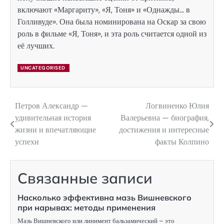
включают «Маргариту», «Я, Тоня» и «Однажды… в
Голливуде». Она была номинирована на Оскар за свою
роль в фильме «Я, Тоня», и эта роль считается одной из
её лучших.
UNCATEGORISED
Петров Александр —
Логвиненко Юлия
Навигация
удивительная история
Валерьевна — биография,
по
жизни и впечатляющие
достижения и интересные
успехи
факты Колпино
записям
Связанные записи
Насколько эффективна мазь Вишневского
при нарывах: методы применения
Мазь Вишневского или линимент бальзамический – это