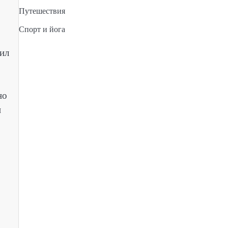
Путешествия
Спорт и йога
жил
но
н