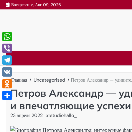
Перейти
Воскресенье, Авг 09, 2026
к
содержимому
WhatsApp
Viber
Telegram
Главная
Uncategorised
Петров Александр — удивите
VK
Петров Александр — уд
Odnoklassniki
и впечатляющие успехи
Отправить
23 апреля 2022
от
studiohallo_