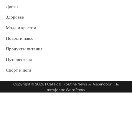
Диеты
Здоровье
Мода и красота
Новости плюс
Продукты питания
Путешествия
Спорт и йога
Copyright © 2026
PCatalog
| Routine News от
Ascendoor
| На
платформе
WordPress
.