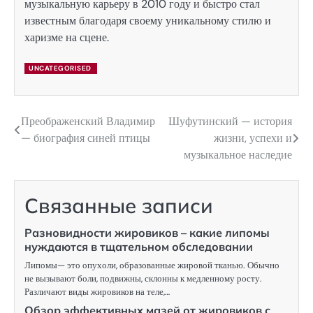
музыкальную карьеру в 2010 году и быстро стал
известным благодаря своему уникальному стилю и
харизме на сцене.
UNCATEGORISED
Преображенский Владимир
Шуфутинский — история
Навигация
— биография синей птицы
жизни, успехи и
по
музыкальное наследие
записям
Связанные записи
Разновидности жировиков – какие липомы
нуждаются в тщательном обследовании
Липомы— это опухоли, образованные жировой тканью. Обычно
не вызывают боли, подвижны, склонны к медленному росту.
Различают виды жировиков на теле,…
Обзор эффективных мазей от жировиков с