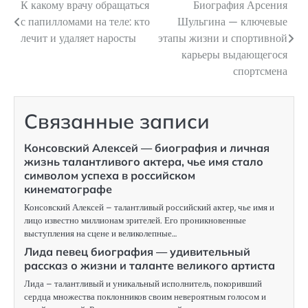
К какому врачу обращаться
Биография Арсения
Навигация
с папилломами на теле: кто
Шульгина — ключевые
по
лечит и удаляет наросты
этапы жизни и спортивной
карьеры выдающегося
записям
спортсмена
Связанные записи
Консовский Алексей — биография и личная
жизнь талантливого актера, чье имя стало
символом успеха в российском
кинематографе
Консовский Алексей – талантливый российский актер, чье имя и
лицо известно миллионам зрителей. Его проникновенные
выступления на сцене и великолепные…
Лида певец биография — удивительный
рассказ о жизни и таланте великого артиста
Лида – талантливый и уникальный исполнитель, покоривший
сердца множества поклонников своим невероятным голосом и