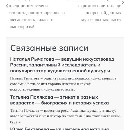
предпринимателя и
скромного детства до
записям
стилиста, олицетворяющего
непревзойденных
элегантность, талант и
музыкальных высот
авантюризм!
Связанные записи
Наталья Рычагова — ведущий искусствовед
России, талантливый исследователь и
популяризатор художественной культуры
Наталья Рычагова – одна из самых выдающихся искусствоведов
современности, ее имя хорошо известно в кругах
искусствоведения и искусства во всем…
Татьяна Полякова — этикет в разных
возрастах — биография и история успеха
Татьяна Полякова — известная российская экспертка по этикету,
автор множества книг и лектор по этой теме. Она стала настоящим
гуру…
Юлия Бехтерева — удивительная история