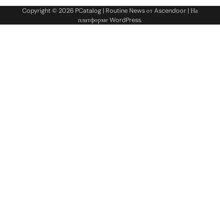
Copyright © 2026
PCatalog
| Routine News от
Ascendoor
| На
платформе
WordPress
.