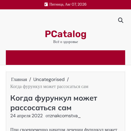
Перейти
Пятница, Авг 07, 2026
к
содержимому
PCatalog
Всё о здоровье
Главная
Uncategorised
Когда фурункул может рассосаться сам
Когда фурункул может
рассосаться сам
24 апреля 2022
от
znakcomstva_
При своевременно начатом лечении фурункул может