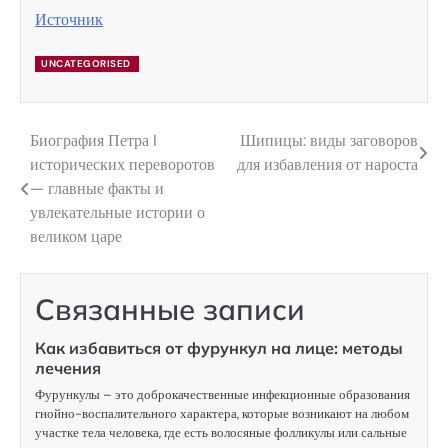
Источник
UNCATEGORISED
Биография Петра I
Шипицы: виды заговоров
Навигация
исторических переворотов
для избавления от нароста
по
— главные факты и
увлекательные истории о
записям
великом царе
Связанные записи
Как избавиться от фурункул на лице: методы
лечения
Фурункулы – это доброкачественные инфекционные образования
гнойно-воспалительного характера, которые возникают на любом
участке тела человека, где есть волосяные фолликулы или сальные