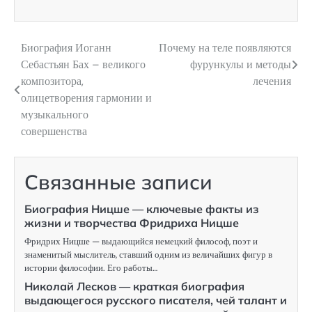
Биография Иоганн
Почему на теле появляются
Навигация
Себастьян Бах – великого
фурункулы и методы
по
композитора,
лечения
олицетворения гармонии и
записям
музыкального
совершенства
Связанные записи
Биография Ницше — ключевые факты из
жизни и творчества Фридриха Ницше
Фридрих Ницше — выдающийся немецкий философ, поэт и
знаменитый мыслитель, ставший одним из величайших фигур в
истории философии. Его работы…
Николай Лесков — краткая биография
выдающегося русского писателя, чей талант и