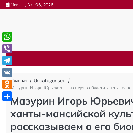
Перейти
Четверг, Авг 06, 2026
к
содержимому
WhatsApp
Viber
Telegram
Главная
Uncategorised
VK
Мазурин Игорь Юрьевич — эксперт в области ханты-мансий
Odnoklassniki
Мазурин Игорь Юрьевич
Отправить
ханты-мансийской культ
рассказываем о его би