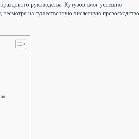
образцового руководства. Кутузов смог успешно
ы, несмотря на существенную численную превосходств
ние