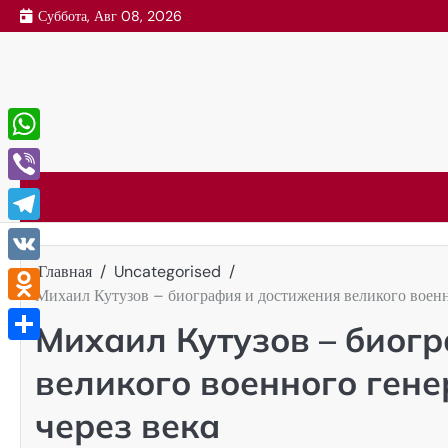
Перейти
Суббота, Авг 08, 2026
к
содержимому
WhatsApp
Viber
Telegram
Главная
Uncategorised
VK
Михаил Кутузов – биография и достижения великого военно
Odnoklassniki
Михаил Кутузов – биог
Отправить
великого военного гене
через века