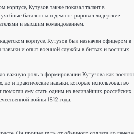
м корпусе, Кутузов также показал талант в
л учебные батальоны и демонстрировал лидерские
вателями и высшим командованием.
кадетском корпусе, Кутузов был назначен офицером в
и навыки и опыт военной службы в битвах и военных
ало важную роль в формировании Кутузова как военно
е, но и практические навыки, которые использовал во
ыт помогли ему стать одним из величайших российских
ечественной войны 1812 года.
расте. Он прошел путь от обычного солдата до генера