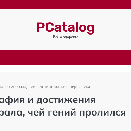
PCatalog
Всё о здоровье
го генерала, чей гений пролился через века
рафия и достижения
рала, чей гений пролился