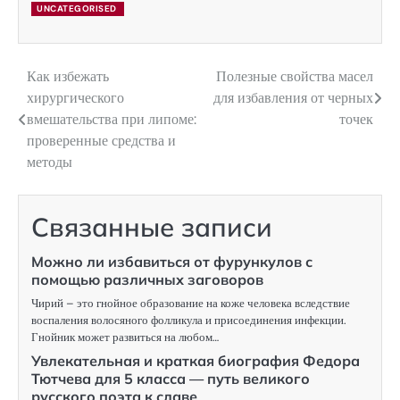
UNCATEGORISED
Как избежать
Полезные свойства масел
Навигация
хирургического
для избавления от черных
по
вмешательства при липоме:
точек
проверенные средства и
записям
методы
Связанные записи
Можно ли избавиться от фурункулов с
помощью различных заговоров
Чирий – это гнойное образование на коже человека вследствие
воспаления волосяного фолликула и присоединения инфекции.
Гнойник может развиться на любом…
Увлекательная и краткая биография Федора
Тютчева для 5 класса — путь великого
русского поэта к славе