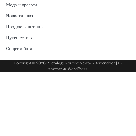
Мода и красота
Новости плюс
Продукты питания
Путешествия
Спорт и йога
Copyright © 2026
PCatalog
| Routine News от
Ascendoor
| На
платформе
WordPress
.