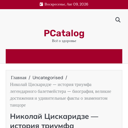
Перейти
Воскресенье, Авг 09, 2026
к
содержимому
PCatalog
Всё о здоровье
Главная
Uncategorised
Николай Цискаридзе — история триумфа
легендарного балетмейстера — биография, великие
достижения и удивительные факты о знаменитом
танцоре
Николай Цискаридзе —
история триумфа