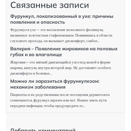
Связанные записи
Фурункул, локализованный в ухе: причины
появления и опасность
Фурункул в ухе – это воспаление волосяного фолликула,
вызванное золотистым стафилококком. Появившись в области
слухового прохода, он вызывает дискомфорт, слабое…
Валерия – Появление жировиков на половых
губах и во влагалище
Жировик— это мягкий двигающийся узел под кожей в форме
шарика, капсула, внутри которой жир. Не доставляет особого
дискомфорта и болевых…
Можно ли заразиться фурункулезом:
механизм заболевания
Пациенты и их родственники после посещения дерматолога
сомневаются, фурункул заразен или нет. Важно знать пути
передачи инфекции, чтобы предупредить ее…
Добавить комментарий