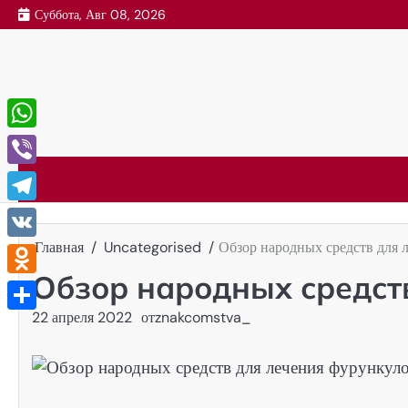
Перейти
Суббота, Авг 08, 2026
к
содержимому
WhatsApp
Viber
Telegram
Главная
Uncategorised
Обзор народных средств для 
VK
Обзор народных средст
Odnoklassniki
22 апреля 2022
от
znakcomstva_
Отправить