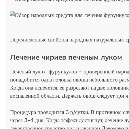
Перечисленные свойства народных натуральных ср
Лечение чириев печеным луком
Печеный лук от фурункулов – проверенный народ
понадобится одна головка овоща небольшого разм
Когда она испечется, ее разрезают на две полови
воспаленной области. Держать овощ следует три ч
Процедура проводится 3 р/сутки. В противном слу
через 3-4 дня. Когда эффект достигнут, лечение л
лекарственное средство под названием Левомеколь.