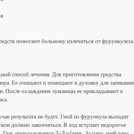
едств помогают больному излечиться от фурункулеза.
ный способ лечения. Для приготовления средства
ера. Ее очищают и помещают в духовку для запекания
нки. После охлаждения луковицы ее прикладывают к
аса.
чае результата не будет. Гной из фурункула выходит
уком должно закончиться. В ход вступает недорогое
 Гель прикладывается 2-3 р/день. За пару дней рана