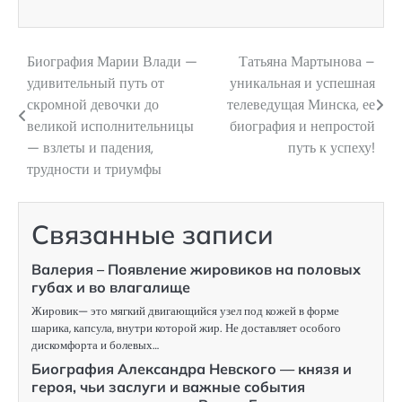
Биография Марии Влади —
Татьяна Мартынова –
Навигация
удивительный путь от
уникальная и успешная
по
скромной девочки до
телеведущая Минска, ее
великой исполнительницы
биография и непростой
записям
— взлеты и падения,
путь к успеху!
трудности и триумфы
Связанные записи
Валерия – Появление жировиков на половых
губах и во влагалище
Жировик— это мягкий двигающийся узел под кожей в форме
шарика, капсула, внутри которой жир. Не доставляет особого
дискомфорта и болевых…
Биография Александра Невского — князя и
героя, чьи заслуги и важные события