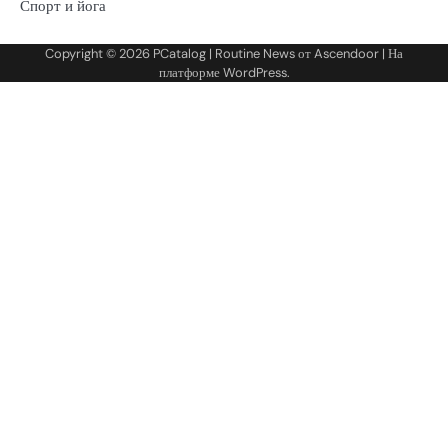
Спорт и йога
Copyright © 2026
PCatalog
| Routine News от
Ascendoor
| На
платформе
WordPress
.