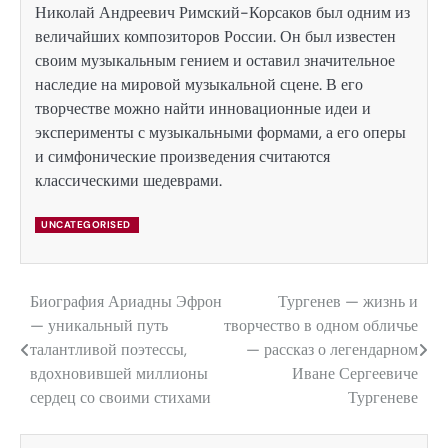
Николай Андреевич Римский-Корсаков был одним из
величайших композиторов России. Он был известен
своим музыкальным гением и оставил значительное
наследие на мировой музыкальной сцене. В его
творчестве можно найти инновационные идеи и
эксперименты с музыкальными формами, а его оперы
и симфонические произведения считаются
классическими шедеврами.
UNCATEGORISED
Биография Ариадны Эфрон
Тургенев — жизнь и
Навигация
— уникальный путь
творчество в одном обличье
по
талантливой поэтессы,
— рассказ о легендарном
вдохновившей миллионы
Иване Сергеевиче
записям
сердец со своими стихами
Тургеневе