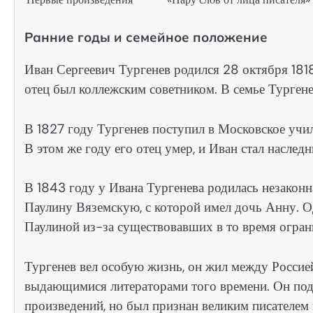
Ранние годы и семейное положение
Иван Сергеевич Тургенев родился 28 октября 1818
отец был коллежским советником. В семье Турген
В 1827 году Тургенев поступил в Московское учил
В этом же году его отец умер, и Иван стал наслед
В 1843 году у Ивана Тургенева родилась незаконн
Паулину Вяземскую, с которой имел дочь Анну. О
Паулиной из-за существовавших в то время огран
Тургенев вел особую жизнь, он жил между Россие
выдающимися литераторами того времени. Он подв
произведений, но был признан великим писателем 