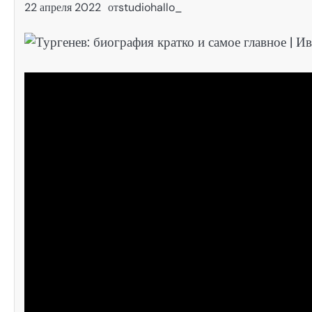
22 апреля 2022
от
studiohallo_