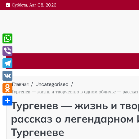
Перейти
Суббота, Авг 08, 2026
к
содержимому
WhatsApp
Viber
Telegram
Главная
Uncategorised
VK
Тургенев — жизнь и творчество в одном обличье — рассказ
Odnoklassniki
Тургенев — жизнь и тво
Отправить
рассказ о легендарном
Тургеневе